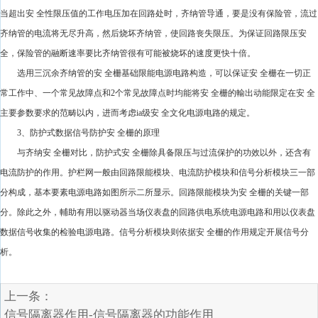
当超出安 全性限压值的工作电压加在回路处时，齐纳管导通，要是没有保险管，流过
齐纳管的电流将无尽升高，然后烧坏齐纳管，使回路丧失限压。为保证回路限压安
全，保险管的融断速率要比齐纳管很有可能被烧坏的速度更快十倍。
选用三沉余齐纳管的安 全栅基础限能电源电路构造，可以保证安 全栅在一切正
常工作中、一个常见故障点和2个常见故障点时均能将安 全栅的輸出动能限定在安 全
主要参数要求的范畴以内，进而考虑ia级安 全文化电源电路的规定。
3、防护式数据信号防护安 全栅的原理
与齐纳安 全栅对比，防护式安 全栅除具备限压与过流保护的功效以外，还含有
电流防护的作用。护栏网一般由回路限能模块、电流防护模块和信号分析模块三一部
分构成，基本要素电源电路如图所示二所显示。回路限能模块为安 全栅的关键一部
分。除此之外，輔助有用以驱动器当场仪表盘的回路供电系统电源电路和用以仪表盘
数据信号收集的检验电源电路。信号分析模块则依据安 全栅的作用规定开展信号分
析。
上一条：
信号隔离器作用-信号隔离器的功能作用