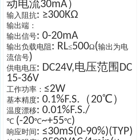
动电流30mA）
: ≥300KΩ
输入阻抗
输出端：
: 0-20mA
输出信号
: RL
500
(
输出负载电阻
≤
Ω
输出为电
)
流信号
: DC24V,电压范围DC
供电电压
15-36V
≤2W
工作功率：
: 0.1%F.S.（20℃）
基本精度
: 0.01%F.S./
温度漂移
(-20
~+55
)
℃
℃
℃
: ≤30mS(0-90%)(TYP)
响应时间