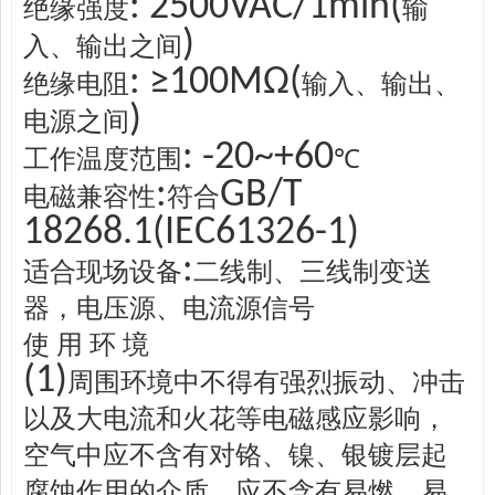
: 2500VAC/1min(
绝缘强度
输
)
入、输出之间
: ≥100MΩ(
绝缘电阻
输入、输出、
)
电源之间
: -20~+60
工作温度范围
℃
:
GB/T
电磁兼容性
符合
18268.1(IEC61326-1)
:
适合现场设备
二线制、三线制变送
器，电压源、电流源信号
使 用 环 境
(1)
周围环境中不得有强烈振动、冲击
以及大电流和火花等电磁感应影响，
空气中应不含有对铬、镍、银镀层起
腐蚀作用的介质，应不含有易燃、易