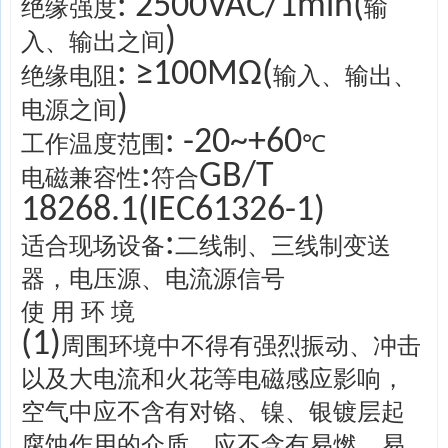
: 2500VAC/1min(
绝缘强度
输
)
入、输出之间
: ≥100MΩ(
绝缘电阻
输入、输出、
)
电源之间
: -20~+60
工作温度范围
℃
:
GB/T
电磁兼容性
符合
18268.1(IEC61326-1)
:
适合现场设备
二线制、三线制变送
器，电压源、电流源信号
使 用 环 境
(1)
周围环境中不得有强烈振动、冲击
以及大电流和火花等电磁感应影响，
空气中应不含有对铬、镍、银镀层起
腐蚀作用的介质，应不含有易燃、易