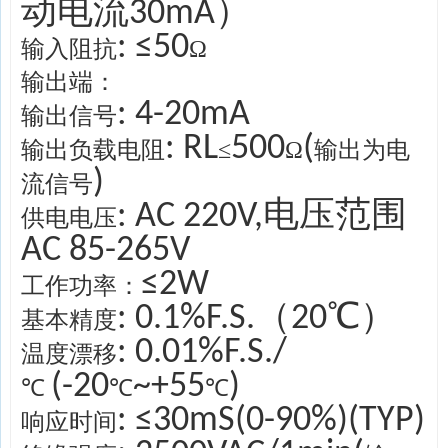
动电流30mA）
: ≤50
输入阻抗
Ω
输出端：
: 4-20mA
输出信号
: RL
500
(
输出负载电阻
≤
Ω
输出为电
)
流信号
: AC 220V,电压范围
供电电压
AC 85-265V
≤2W
工作功率：
: 0.1%F.S.（20℃）
基本精度
: 0.01%F.S./
温度漂移
(-20
~+55
)
℃
℃
℃
: ≤30mS(0-90%)(TYP)
响应时间