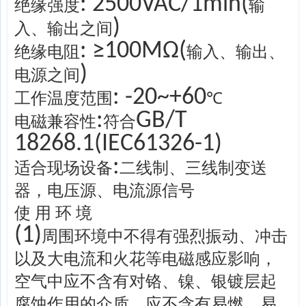
: 2500VAC/1min(
绝缘强度
输
)
入、输出之间
: ≥100MΩ(
绝缘电阻
输入、输出、
)
电源之间
: -20~+60
工作温度范围
℃
:
GB/T
电磁兼容性
符合
18268.1(IEC61326-1)
:
适合现场设备
二线制、三线制变送
器，电压源、电流源信号
使 用 环 境
(1)
周围环境中不得有强烈振动、冲击
以及大电流和火花等电磁感应影响，
空气中应不含有对铬、镍、银镀层起
腐蚀作用的介质，应不含有易燃、易