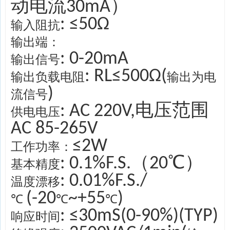
动电流30mA）
: ≤50
Ω
输入阻抗
输出端：
: 0-20mA
输出信号
: RL
≤
500
Ω
(
输出负载电阻
输出为电
)
流信号
: AC 220V,电压范围
供电电压
AC 85-265V
≤2W
工作功率：
: 0.1%F.S.（20℃）
基本精度
: 0.01%F.S./
温度漂移
(-20
~+55
)
℃
℃
℃
: ≤30mS(0-90%)(TYP)
响应时间