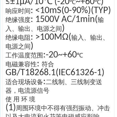
≤±1μA/10℃
(-20
~+60
)
℃
℃
: <10mS(0-90%)(TYP)
响应时间
: 1500V AC/1min(
绝缘强度
输
)
入、输出、电源之间
: >100MΩ(
绝缘电阻
输入、输出、
)
电源之间
:-20~+60
工作温度范围
℃
:
电磁兼容性
符合
GB/T18268.1(IEC61326-1)
:
适合现场设备
二线制、三线制变送
器，电流源信号
使 用 环 境
(1)
周围环境中不得有强烈振动、冲击
以及大电流和火花等电磁感应影响，