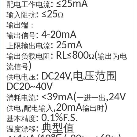
: ≤25mA
配电工作电流
: ≤25
输入阻抗
Ω
输出端：
: 4-20mA
输出信号
: 25mA
上限输出电流
: RL
≤8
00
(
输出负载电阻
Ω
输出为电
)
流信号
: DC24V,电压范围
供电电压
DC20~40V
: <39mA(
,24V
消耗电流
一进一出
,
,20mA
)
供电
配电输入
输出时
: 0.1%F.S.
基本精度
: 典型值
温度漂移