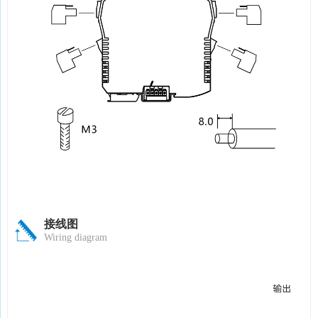
接线图
Wiring diagram