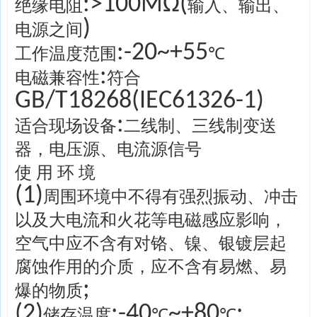
:>100MΩ(
绝缘电阻
输入、输出、
)
电源之间
:-20~+55
工作温度范围
℃
:
电磁兼容性
符合
GB/T18268(IEC61326-1)
:
适合现场设备
二线制、三线制变送
器，电压源、电流源信号
使 用 环 境
(1)
周围环境中不得有强烈振动、冲击
以及大电流和火花等电磁感应影响，
空气中应不含有对铬、镍、银镀层起
腐蚀作用的介质，应不含有易燃、易
;
爆的物质
(2)
:-40
~+80
:
储存温度
℃
℃