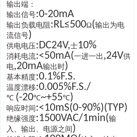
输出端：
:0-20mA
输出信号
:RL
≤
500
(
输出负载电阻
Ω
输出为电
)
流信号
:DC24V,
10%
供电电压
士
:<50mA(
,24V
消耗电流
一进一出
供
,20mA
)
电
输出时
:0.1%F.S.
基本精度
:0.005%F.S./
温度漂移
(-20
~+55
)
℃
℃
℃
:<10mS(0-90%)(TYP)
响应时间
:1500VAC/1min(
绝缘强度
输
)
入、输出、电源之间