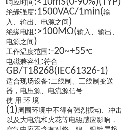
:<10mS(0-90%)(TYP)
响应时间
:1500VAC/1min(
绝缘强度
输
)
入、输出、电源之间
:>100MΩ(
绝缘电阻
输入、输出、
)
电源之间
:-20~+55
工作温度范围
℃
:
电磁兼容性
符合
GB/T18268(IEC61326-1)
:
适合现场设备
二线制、三线制变送
器，电压源、电流源信号
使 用 环 境
(1)
周围环境中不得有强烈振动、冲击
以及大电流和火花等电磁感应影响，
空气中应不含有对铬、镍、银镀层起