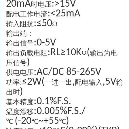
20mA
:>15V
时电压
:<25mA
配电工作电流
:≤50
输入阻抗
Ω
输出端：
:0-5V
输出信号
:RL≥10K
(
输出负载电阻
Ω
输出为电
)
压信号
:AC/DC 85-265V
供电电压
≤2W
(
,
,5V
功率:
一进一出
配电输入
输
)
出时
:0.1%F.S.
基本精度
:0.005%F.S./
温度漂移
(-20
~+55
)
℃
℃
℃